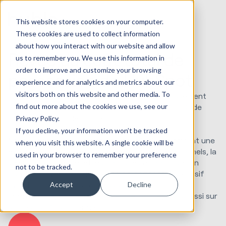
This website stores cookies on your computer.
These cookies are used to collect information
about how you interact with our website and allow
Revue du coût total de
us to remember you. We use this information in
order to improve and customize your browsing
possession de HubSpot
experience and for analytics and metrics about our
visitors both on this website and other media. To
Découvrez la véritable valeur de votre investissement
find out more about the cookies we use, see our
avec l'analyse du coût total de possession (TCO) de
HubSpot par Huble Digital.
Privacy Policy.
If you decline, your information won’t be tracked
Nous allons au-delà du prix d'achat initial en offrant une
when you visit this website. A single cookie will be
évaluation complète, incluant les coûts opérationnels, la
used in your browser to remember your preference
valeur à long terme, et les coûts liés à l'optimisation
not to be tracked.
continue. Avec plus de dix ans de partenariat exclusif
avec HubSpot, nous fournissons une expertise
Accept
Decline
approfondie, non seulement sur le logiciel, mais aussi sur
sa gestion à long terme.