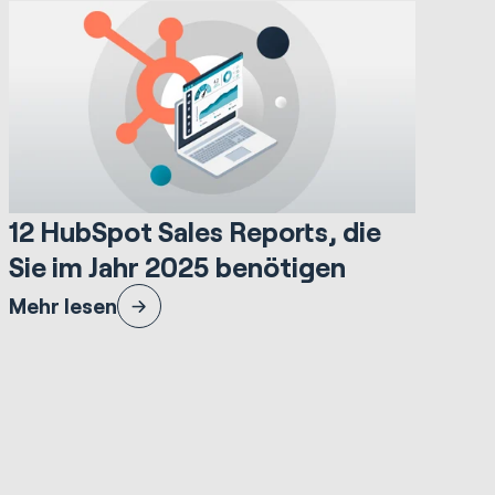
19.94 Minuten lesezeit
Sales & Revenue
12 HubSpot Sales Reports, die
Sie im Jahr 2025 benötigen
Entdecken Sie HubSpot Sales Reporting mit 12
Mehr lesen
leistungsstarken, anpassbaren Reports, die für
Vertriebsleiter entwickelt wurden.