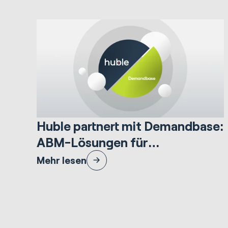
7.62 Minuten lesezeit
Marketing & Creative
Huble partnert mit Demandbase:
ABM-Lösungen für
Großunternehmen
Huble ist stolz darauf, eine strategische Partnerschaft
Mehr lesen
mit Demandbase anzukündigen.