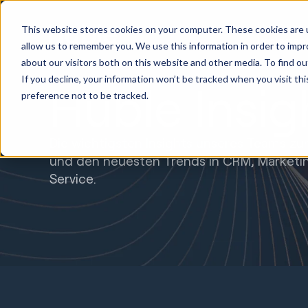
HubSpot
This website stores cookies on your computer. These cookies are u
Implemen
allow us to remember you. We use this information in order to imp
about our visitors both on this website and other media. To find ou
If you decline, your information won’t be tracked when you visit th
Huble Insig
preference not to be tracked.
Die wichtigsten Insights unseres Teams z
und den neuesten Trends in CRM, Marketin
Service.