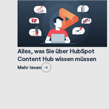
14.664 Minuten lesezeit
Websites & Portals
Alles, was Sie über HubSpot
Content Hub wissen müssen
Erfahren Sie alles über den Content Hub von HubSpot,
Mehr lesen
einschließlich der wichtigsten Vorteile und Preise, und
wie Marketer die Plattform nutzen können.