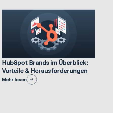
10.86 Minuten lesezeit
HubSpot Implementations
HubSpot Brands im Überblick:
Vorteile & Herausforderungen
Erfahren Sie, wie HubSpot Brands, ehemals bekannt als
Mehr lesen
Business Units, genutzt werden können.