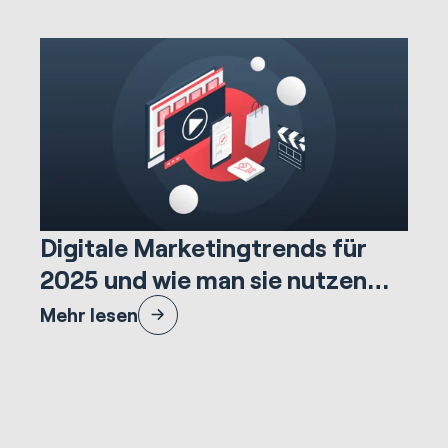
16.988 Minuten lesezeit
Marketing & Creative
Digitale Marketingtrends für
2025 und wie man sie nutzen
kann
Entdecken Sie die Digital Marketing Trends 2025 – und
Mehr lesen
wie Sie sie gezielt für Ihr Business einsetzen.