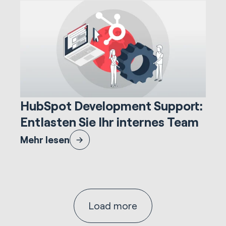
17.396 Minuten lesezeit
HubSpot Implementations
HubSpot Development Support:
Entlasten Sie Ihr internes Team
Erfahren Sie, wie Unternehmen ihre internen Teams
Mehr lesen
entlasten können, indem sie externe HubSpot
Development Support nutzen.
Load more