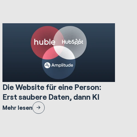
6.38 Minuten lesezeit
Marketing & Creative
Die Website für eine Person:
Erst saubere Daten, dann KI
Daten in HubSpot & Amplitude vereinen und bereinigen
Mehr lesen
– für präziseres CRM und smartere Kundenansprache.