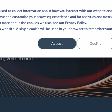
Marketing &
Website &
Sales &
Service
Seek
sed to collect information about how you interact with our website an
tierung
Creative
Portale
Revenue
Operation
Evolution
rove and customize your browsing experience and for analytics and metri
t more about the cookies we use, see our Privacy Policy.
is website. A single cookie will be used in your browser to remember you
hts
Accept
Decline
um Thema HubSpot, AI
g, Vertrieb und