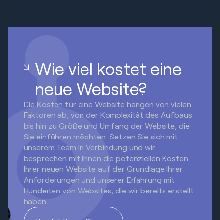
Wie viel kostet eine
neue Website?
Die Kosten für eine Website hängen von vielen
Faktoren ab, von der Komplexität des Aufbaus
bis hin zu Größe und Umfang der Website, die
Sie einführen möchten. Setzen Sie sich mit
unserem Team in Verbindung und wir
besprechen mit Ihnen die potenziellen Kosten
Ihrer neuen Website auf der Grundlage Ihrer
Anforderungen und unserer Erfahrung mit
Hunderten von Websites, die wir bereits erstellt
haben.