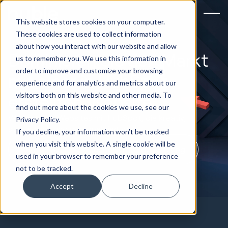
This website stores cookies on your computer.
These cookies are used to collect information
about how you interact with our website and allow
Dominieren Sie den Markt
us to remember you. We use this information in
order to improve and customize your browsing
mit einer in HubSpot
experience and for analytics and metrics about our
visitors both on this website and other media. To
erstellten Website
find out more about the cookies we use, see our
Wir erstellen Websites mit HubSpot, die kreativ,
Privacy Policy.
strategisch und personalisiert sind.
If you decline, your information won’t be tracked
when you visit this website. A single cookie will be
Buchen Sie eine Website-Strategie-Sitzung
used in your browser to remember your preference
not to be tracked.
Accept
Decline