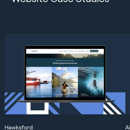
Hawksford
A