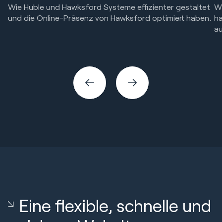
Wie Huble und Hawksford Systeme effizienter gestaltet
Wi
und die Online-Präsenz von Hawksford optimiert haben.
ha
au
Website Design & Entwicklung
Hu
We
Eine flexible, schnelle und