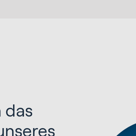
n das
unseres