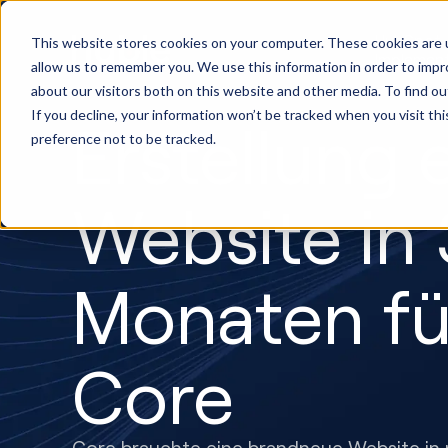
HubSpot
This website stores cookies on your computer. These cookies are u
Implemen
allow us to remember you. We use this information in order to imp
about our visitors both on this website and other media. To find ou
If you decline, your information won’t be tracked when you visit th
Erstellung 
preference not to be tracked.
Website in 
Monaten fü
Core
Core brauchte eine brandneue Website in 