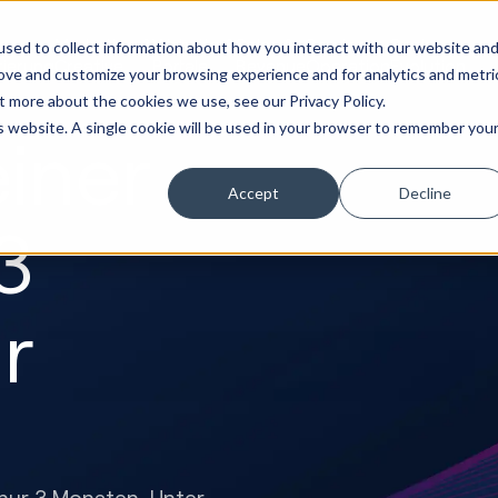
Marketing &
Website &
Sales &
Service
Seek
sed to collect information about how you interact with our website an
tierung
Creative
Portale
Revenue
Operation
Evolution
rove and customize your browsing experience and for analytics and metri
t more about the cookies we use, see our Privacy Policy.
is website. A single cookie will be used in your browser to remember you
einer
Accept
Decline
3
r
nur 3 Monaten. Unter