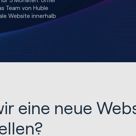
as Team von Huble
ale Website innerhalb
r eine neue Websi
ellen?