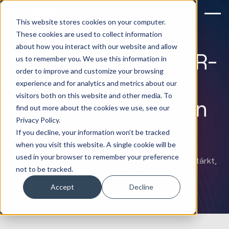
This website stores cookies on your computer.
These cookies are used to collect information
about how you interact with our website and allow
Neudefinition der PR-
us to remember you. We use this information in
order to improve and customize your browsing
und
experience and for analytics and metrics about our
visitors both on this website and other media. To
Marketingaktivitäten
find out more about the cookies we use, see our
Privacy Policy.
von Volta
If you decline, your information won’t be tracked
when you visit this website. A single cookie will be
Das Team von Huble Digital hat eine Kampagne
used in your browser to remember your preference
entwickelt, die das Profil von Volta Data Centres stärkt,
not to be tracked.
den Lärm der Branche durchbricht und das
Markenbewusstsein erhöht.
Accept
Decline