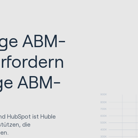
ige ABM-
rfordern
ige ABM-
und HubSpot ist Huble
stützen, die
zen.