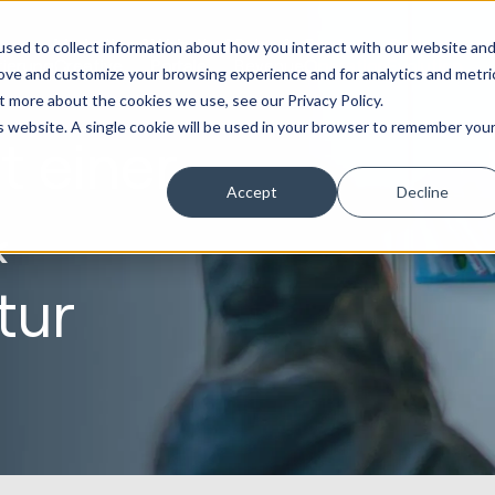
Marketing &
Website &
Sales &
Service
Seek
sed to collect information about how you interact with our website an
tierung
Creative
Portale
Revenue
Operation
Evolution
rove and customize your browsing experience and for analytics and metri
t more about the cookies we use, see our Privacy Policy.
is website. A single cookie will be used in your browser to remember you
t einer
Accept
Decline
&
tur