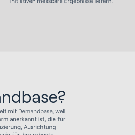
Initiativen messbare Ergebnisse liefern.
ndbase?
eit mit Demandbase, weil
rm anerkannt ist, die für
fizierung, Ausrichtung
wie für ihre robuste