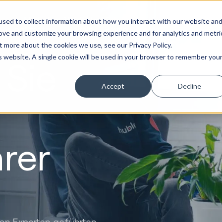
Marketing &
Website &
Sales &
Service
Seek
sed to collect information about how you interact with our website an
tierung
Creative
Portale
Revenue
Operation
Evolution
rove and customize your browsing experience and for analytics and metri
t more about the cookies we use, see our Privacy Policy.
is website. A single cookie will be used in your browser to remember you
 Sie
Accept
Decline
hrer
von Experten geführten