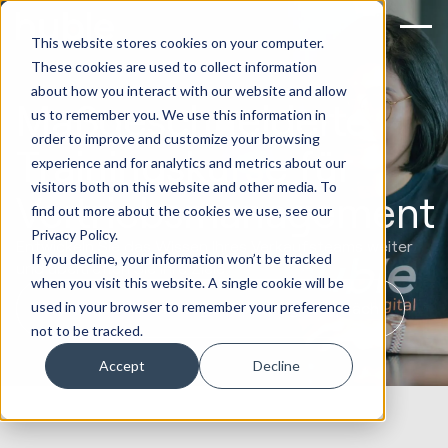
This website stores cookies on your computer.
These cookies are used to collect information
about how you interact with our website and allow
Maßgeschneiderte
us to remember you. We use this information in
order to improve and customize your browsing
Trainingskurse für
experience and for analytics and metrics about our
visitors both on this website and other media. To
Vertriebsmanagement
find out more about the cookies we use, see our
Privacy Policy.
Entwickeln Sie das Wissen Ihres Verkaufsteams weiter
If you decline, your information won’t be tracked
und übertreffen Sie Ihre Ziele.
when you visit this website. A single cookie will be
used in your browser to remember your preference
Buchen Sie ein Strategie-Coaching-Gespräch
not to be tracked.
Accept
Decline