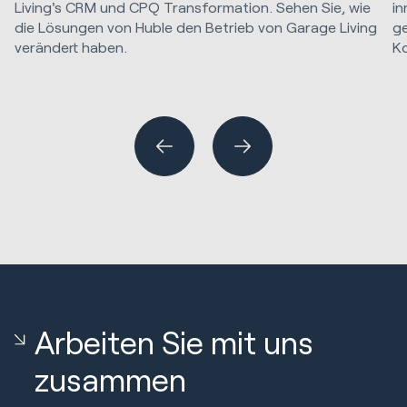
Living's CRM und CPQ Transformation. Sehen Sie, wie
in
die Lösungen von Huble den Betrieb von Garage Living
ge
verändert haben.
K
Ma
HubSpot Implementierungen
Marketing Strategie & Technik
Vertrieb & Einnahmen
Arbeiten Sie mit uns
zusammen