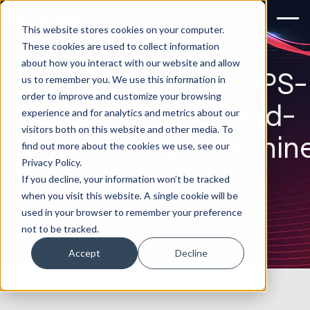
This website stores cookies on your computer.
These cookies are used to collect information
about how you interact with our website and allow
Verwandlung der DPS-
us to remember you. We use this information in
order to improve and customize your browsing
Website in eine Lead-
experience and for analytics and metrics about our
visitors both on this website and other media. To
Generierungsmaschin
find out more about the cookies we use, see our
Privacy Policy.
Gemeinsam mit DPS erstellten wir eine neue, auf
If you decline, your information won’t be tracked
potenzielle Kunden ausgerichtete Website mit
when you visit this website. A single cookie will be
hochwertigen Inhalten und Funktionen zur Lead-
used in your browser to remember your preference
Erfassung.
not to be tracked.
Accept
Decline