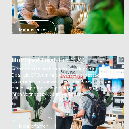
Mehr erfahren
02
HubSpot DealHub CPQ
Verbinden Sie die Leistung von HubSpot mit
DealHub CPQ, um Ihre Angebotsprozesse zu
optimieren. Entdecken Sie unser Know-how bei
der Integration dieser beiden robusten Tools, um
Ihren Vertriebszyklus zu verändern.
Mehr erfahren