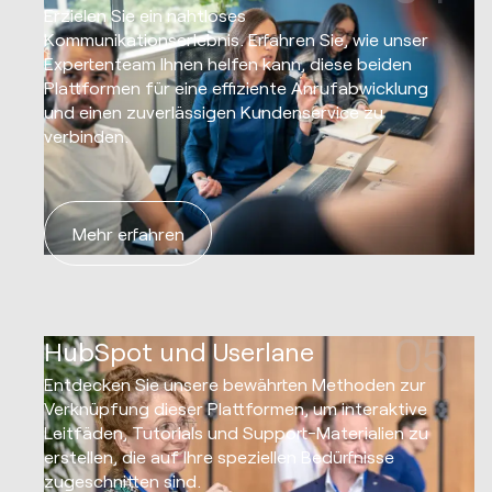
Erzielen Sie ein nahtloses
Kommunikationserlebnis. Erfahren Sie, wie unser
Expertenteam Ihnen helfen kann, diese beiden
Plattformen für eine effiziente Anrufabwicklung
und einen zuverlässigen Kundenservice zu
verbinden.
Mehr erfahren
05
HubSpot und Userlane
Entdecken Sie unsere bewährten Methoden zur
Verknüpfung dieser Plattformen, um interaktive
Leitfäden, Tutorials und Support-Materialien zu
erstellen, die auf Ihre speziellen Bedürfnisse
zugeschnitten sind.