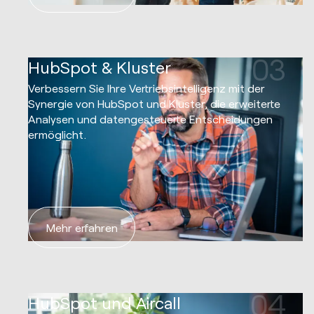
03
HubSpot & Kluster
Verbessern Sie Ihre Vertriebsintelligenz mit der
Synergie von HubSpot und Kluster, die erweiterte
Analysen und datengesteuerte Entscheidungen
ermöglicht.
Mehr erfahren
04
HubSpot und Aircall