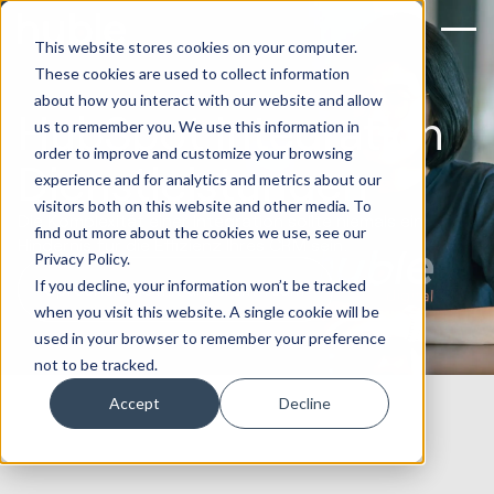
This website stores cookies on your computer.
These cookies are used to collect information
about how you interact with our website and allow
HubSpot Integration
us to remember you. We use this information in
order to improve and customize your browsing
Dienstleistungen
experience and for analytics and metrics about our
visitors both on this website and other media. To
Die Komplexität einer Integration sollte niemals ein
find out more about the cookies we use, see our
Hindernis für die Effizienz Ihres CRM sein.
Privacy Policy.
If you decline, your information won’t be tracked
Sprechen Sie mit unserem Team
when you visit this website. A single cookie will be
used in your browser to remember your preference
not to be tracked.
Accept
Decline