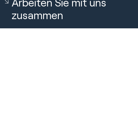
Arbeiten Sie mit uns
zusammen
Neue Anfrage
Vereinbaren Sie einen Anruf mit unserem
Team
Über uns
Über Huble
Karriere
Case Studies
Sicherheit und Compliance
Blog