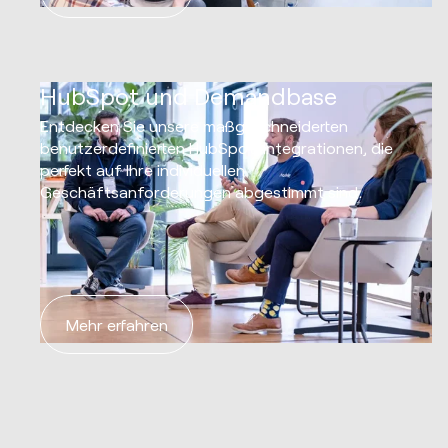
07
HubSpot und Demandbase
Entdecken Sie unsere maßgeschneiderten
benutzerdefinierten HubSpot-Integrationen, die
perfekt auf Ihre individuellen
Geschäftsanforderungen abgestimmt sind.
Mehr erfahren