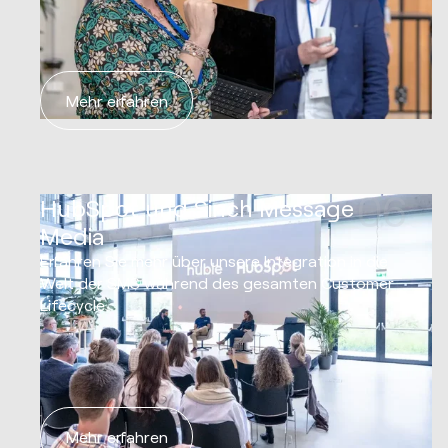
Mehr erfahren
06
HubSpot und Sinch Message
Media
Erfahren Sie mehr über unsere Integration in die
Welt der SMS während des gesamten Customer
Lifecycle.
Mehr erfahren