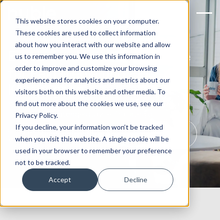
This website stores cookies on your computer.
These cookies are used to collect information
about how you interact with our website and allow
Ergebnisorientierte Strategie
us to remember you. We use this information in
order to improve and customize your browsing
für Paid Media und PPC-
experience and for analytics and metrics about our
Kampagnen
visitors both on this website and other media. To
Verschaffen Sie sich einen Wettbewerbsvorteil mit einer
find out more about the cookies we use, see our
integrierten, datengestützten Strategie.
Privacy Policy.
If you decline, your information won’t be tracked
PPC-Kampagnen-Strategiegespräch buchen
when you visit this website. A single cookie will be
used in your browser to remember your preference
not to be tracked.
Accept
Decline