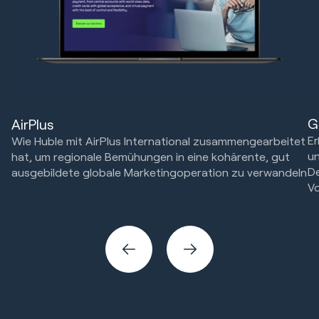
G
AirPlus
Er
Wie Huble mit AirPlus International zusammengearbeitet
un
hat, um regionale Bemühungen in eine kohärente, gut
D
ausgebildete globale Marketingoperation zu verwandeln
Vo
HubSpot Implementierungen
Marketing Strategie & Technik
Ma
Website Design & Entwicklung