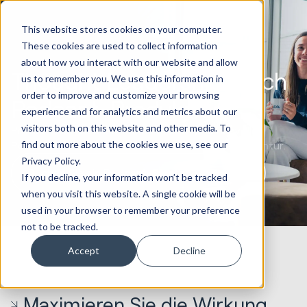
This website stores cookies on your computer.
These cookies are used to collect information
about how you interact with our website and allow
Thought Leadership durch
us to remember you. We use this information in
order to improve and customize your browsing
Podcast-Produktion
experience and for analytics and metrics about our
visitors both on this website and other media. To
Produzieren Sie ansprechende und wirkungsvolle
find out more about the cookies we use, see our
Podcasts mit Hilfe einer Podcast-Produktionsagentur.
Privacy Policy.
Buchen Sie ein Podcast-Strategiegespräch
If you decline, your information won’t be tracked
when you visit this website. A single cookie will be
used in your browser to remember your preference
not to be tracked.
Accept
Decline
Maximieren Sie die Wirkung