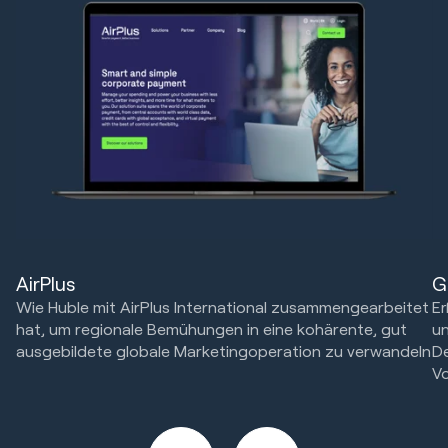
G
AirPlus
Er
Wie Huble mit AirPlus International zusammengearbeitet
un
hat, um regionale Bemühungen in eine kohärente, gut
D
ausgebildete globale Marketingoperation zu verwandeln
Vo
HubSpot Implementierungen
Marketing Strategie & Technik
Ma
Website Design & Entwicklung