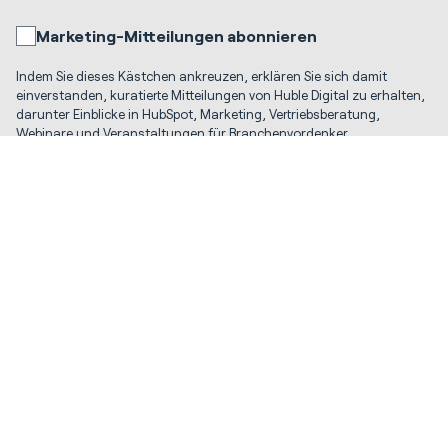
Marketing-Mitteilungen abonnieren
Indem Sie dieses Kästchen ankreuzen, erklären Sie sich damit
einverstanden, kuratierte Mitteilungen von Huble Digital zu erhalten,
darunter Einblicke in HubSpot, Marketing, Vertriebsberatung,
Webinare und Veranstaltungen für Branchenvordenker.
Mit dem Absenden dieses Formulars erklären Sie sich damit
einverstanden, dass Huble Digital Ihre persönlichen Daten gemäß
den Bedingungen in unserer Datenschutzerklärung sicher
speichert und verarbeitet.