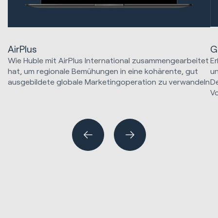
G
AirPlus
Er
Wie Huble mit AirPlus International zusammengearbeitet
un
hat, um regionale Bemühungen in eine kohärente, gut
D
ausgebildete globale Marketingoperation zu verwandeln
Vo
HubSpot Implementierungen
Marketing Strategie & Technik
Ma
Website Design & Entwicklung