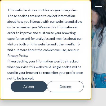
This website stores cookies on your computer.
These cookies are used to collect information
about how you interact with our website and allow
Entwickeln Sie Ihre
us to remember you. We use this information in
order to improve and customize your browsing
SEO-Strategie
experience and for analytics and metrics about our
visitors both on this website and other media. To
Verbessern Sie Ihre Online-Sichtbarkeit mit Hilfe unserer
find out more about the cookies we use, see our
fachkundigen SEO-Strategie-Beratungsdienste.
Privacy Policy.
If you decline, your information won’t be tracked
Buchen Sie ein SEO-Strategiegespräch
when you visit this website. A single cookie will be
used in your browser to remember your preference
not to be tracked.
Accept
Decline