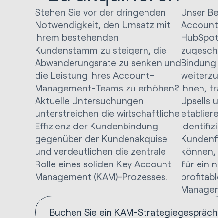
Stehen Sie vor der dringenden
Unser Be
Notwendigkeit, den Umsatz mit
Account
Ihrem bestehenden
HubSpot 
Kundenstamm zu steigern, die
zugeschn
Abwanderungsrate zu senken und
Bindung
die Leistung Ihres Account-
weiterzu
Management-Teams zu erhöhen?
Ihnen, t
Aktuelle Untersuchungen
Upsells 
unterstreichen die wirtschaftliche
etablier
Effizienz der Kundenbindung
identifiz
gegenüber der Kundenakquise
Kundenf
und verdeutlichen die zentrale
können,
Rolle eines soliden Key Account
für ein 
Management (KAM)-Prozesses.
profita
Manage
Buchen Sie ein KAM-Strategiegespräch