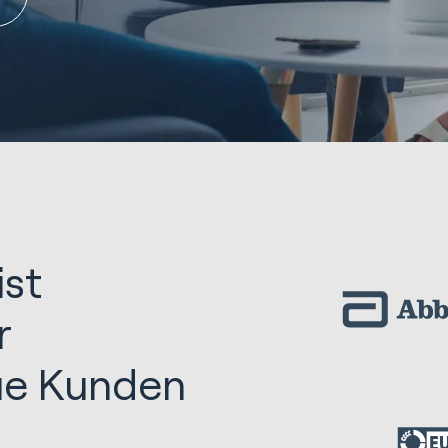
ist
r
eue Kunden