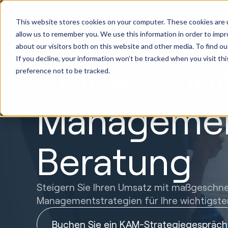
HubSpot
This website stores cookies on your computer. These cookies are u
Implemen
allow us to remember you. We use this information in order to imp
about our visitors both on this website and other media. To find ou
If you decline, your information won’t be tracked when you visit th
Key Accou
preference not to be tracked.
Manageme
Beratung
Steigern Sie Ihren Umsatz mit maßgeschne
Managementstrategien für Ihre wichtigst
Buchen Sie ein KAM-Strategiegespräch