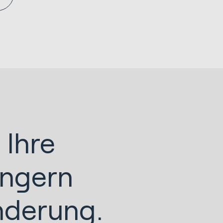
 Ihre
ingern
nderung.