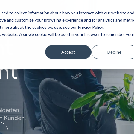
Marketing &
Website &
Sales &
Service
Seek
sed to collect information about how you interact with our website an
tierung
Creative
Portale
Revenue
Operation
Evolution
rove and customize your browsing experience and for analytics and metri
t more about the cookies we use, see our Privacy Policy.
is website. A single cookie will be used in your browser to remember you
nt
Accept
Decline
nt
iderten
en Kunden.