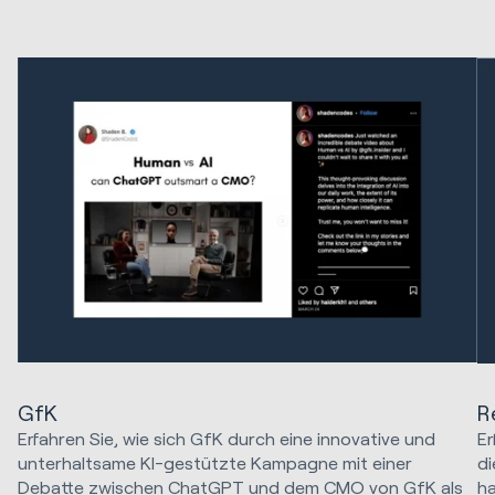
GfK
R
Erfahren Sie, wie sich GfK durch eine innovative und
Er
unterhaltsame KI-gestützte Kampagne mit einer
di
Debatte zwischen ChatGPT und dem CMO von GfK als
ha