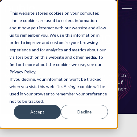
This website stores cookies on your computer.
These cookies are used to collect information
about how you interact with our website and allow
Bezahlte Werbung
us to remember you. We use this information in
order to improve and customize your browsing
bringt Bond an die
experience and for analytics and metrics about our
visitors both on this website and other media. To
Spitze
find out more about the cookies we use, see our
Privacy Policy.
Bond wollte bei bestimmten Schlüsselwörtern, die sich
If you decline, your information won’t be tracked
auf die Personalbeschaffung beziehen, zu 100 % auf
when you visit this website. A single cookie will be
den vorderen Plätzen erscheinen, und wir haben ihnen
used in your browser to remember your preference
dabei geholfen, dies zu erreichen.
not to be tracked.
Accept
Decline