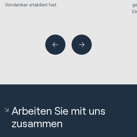
Vordenker etabliert hat.
ge
Ei
Marketing Strategie & Technik
Kreative Dienstleistungen
SE
Arbeiten Sie mit uns
zusammen