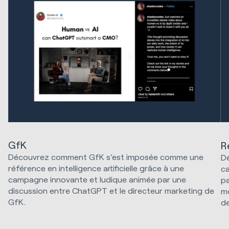
GfK
R
Découvrez comment GfK s’est imposée comme une
Dé
référence en intelligence artificielle grâce à une
ca
campagne innovante et ludique animée par une
pa
discussion entre ChatGPT et le directeur marketing de
mo
GfK.
de
Stratégie marketing et technologie
Créatif
SE