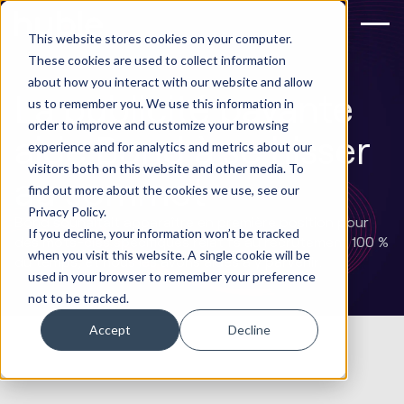
This website stores cookies on your computer.
These cookies are used to collect information
about how you interact with our website and allow
La publicité payante
us to remember you. We use this information in
order to improve and customize your browsing
aide Bond à se hisser
experience and for analytics and metrics about our
visitors both on this website and other media. To
au sommet
find out more about the cookies we use, see our
Privacy Policy.
Bond souhaitait apparaître en première position pour
If you decline, your information won’t be tracked
des mots-clés spécifiques relatifs au recrutement 100 %
when you visit this website. A single cookie will be
du temps, et nous les avons aidés à y parvenir.
used in your browser to remember your preference
not to be tracked.
Accept
Decline