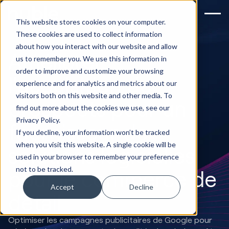
This website stores cookies on your computer.
These cookies are used to collect information
about how you interact with our website and allow
Améliorer
us to remember you. We use this information in
order to improve and customize your browsing
l'acquisition de
experience and for analytics and metrics about our
visitors both on this website and other media. To
prospects pour un
find out more about the cookies we use, see our
Privacy Policy.
fournisseur de
If you decline, your information won’t be tracked
when you visit this website. A single cookie will be
solutions logicielles
used in your browser to remember your preference
not to be tracked.
pour le commerce de
Accept
Decline
détail
Optimiser les campagnes publicitaires de Google pour