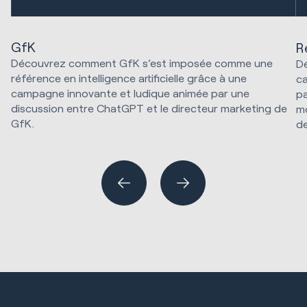
GfK
R
Découvrez comment GfK s’est imposée comme une
Dé
référence en intelligence artificielle grâce à une
ca
campagne innovante et ludique animée par une
pa
discussion entre ChatGPT et le directeur marketing de
mo
GfK.
de
Stratégie marketing et technologie
Créatif
SE