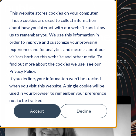
This website stores cookies on your computer.
These cookies are used to collect information
about how you interact with our website and allow
Faites carrière chez
us to remember you. We use this information in
order to improve and customize your browsing
Huble
experience and for analytics and metrics about our
visitors both on this website and other media. To
Notre entreprise est aussi innovante, créative et fiable
find out more about the cookies we use, see our
que ses collaborateurs. L'équipe Huble est composée de
Privacy Policy.
professionnels triés sur le volet dans le monde entier,
If you decline, your information won’t be tracked
chacun apportant ses propres spécialités et
when you visit this website. A single cookie will be
expériences.
used in your browser to remember your preference
not to be tracked.
Accept
Decline