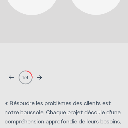
1
/4
« Résoudre les problèmes des clients est
«
notre boussole. Chaque projet découle d'une
c
compréhension approfondie de leurs besoins,
d