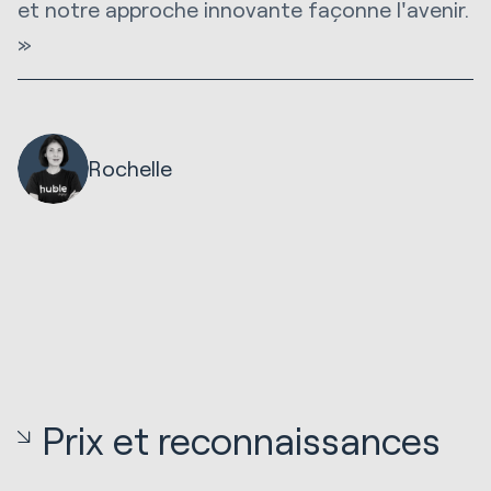
et notre approche innovante façonne l'avenir.
c
»
f
Rochelle
Prix et reconnaissances