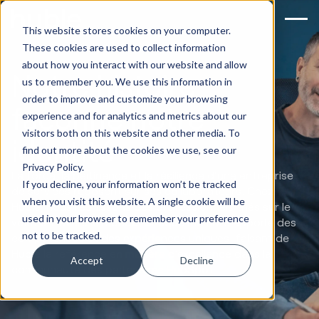
This website stores cookies on your computer.
These cookies are used to collect information
about how you interact with our website and allow
Notre histoire
us to remember you. We use this information in
order to improve and customize your browsing
façonne notre
experience and for analytics and metrics about our
visitors both on this website and other media. To
identité
find out more about the cookies we use, see our
Privacy Policy.
La force, la pertinence et la résilience d'une entreprise
If you decline, your information won’t be tracked
de services reposent sur ses collaborateurs. Chez
when you visit this website. A single cookie will be
Huble, nous réunissons des professionnels triés sur le
used in your browser to remember your preference
volet à travers le monde. Chaque membre apporte des
not to be tracked.
compétences et des expériences uniques, faisant de
Huble la référence en matière d’excellence dans la
Accept
Decline
communauté des partenaires HubSpot.