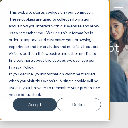
This website stores cookies on your computer.
These cookies are used to collect information
about how you interact with our website and allow
Révolutionner les
us to remember you. We use this information in
order to improve and customize your browsing
ventes avec HubSpot
experience and for analytics and metrics about our
visitors both on this website and other media. To
et DealHub CPQ
find out more about the cookies we use, see our
Privacy Policy.
If you decline, your information won’t be tracked
Réserver une démonstration
when you visit this website. A single cookie will be
used in your browser to remember your preference
not to be tracked.
Accept
Decline