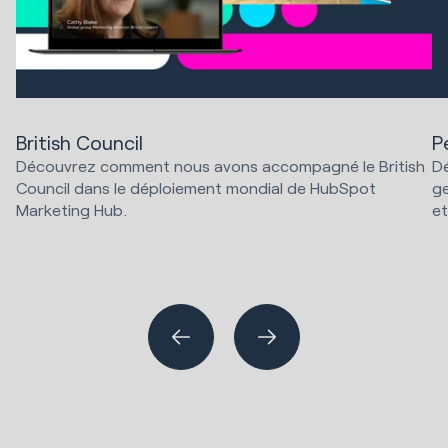
British Council
P
Découvrez comment nous avons accompagné le British
Dé
Council dans le déploiement mondial de HubSpot
ge
Marketing Hub.
et
Implémentations HubSpot
Stratégie marketing et technologie
Im