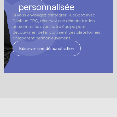
personnalisée
Si vous envisagez d'intégrer HubSpot avec
DealHub CPQ, réservez une démonstration
personnalisée avec notre équipe pour
découvrir en détail comment ces plateformes
collaborent harmonieusement.
Réserver une démonstration