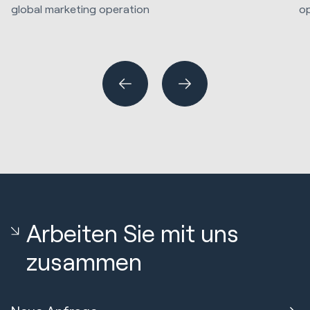
global marketing operation
op
Ma
Marketing Strategy & Tech
Website Design & Development
HubSpot Implementations
Arbeiten Sie mit uns
zusammen