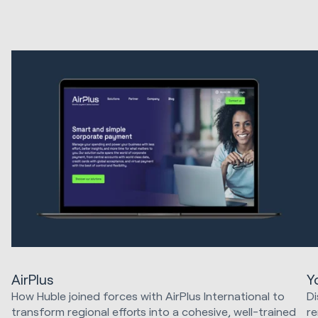
AirPlus
Y
How Huble joined forces with AirPlus International to
Di
transform regional efforts into a cohesive, well-trained
re