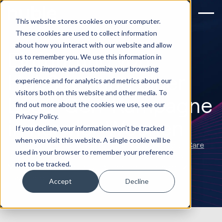
This website stores cookies on your computer.
These cookies are used to collect information
about how you interact with our website and allow
Einführung von
us to remember you. We use this information in
order to improve and customize your browsing
HubSpot und einer
experience and for analytics and metrics about our
visitors both on this website and other media. To
Lead-Gen-Kampagne
find out more about the cookies we use, see our
Privacy Policy.
in nur vier Wochen
If you decline, your information won’t be tracked
when you visit this website. A single cookie will be
Finden Sie heraus, wie Huble Digital
Evonik Health Care
used in your browser to remember your preference
geholfen hat, die Lead-Generierung mit HubSpot
not to be tracked.
Marketing Automation und Inbound-Strategien zu
maximieren.
Accept
Decline