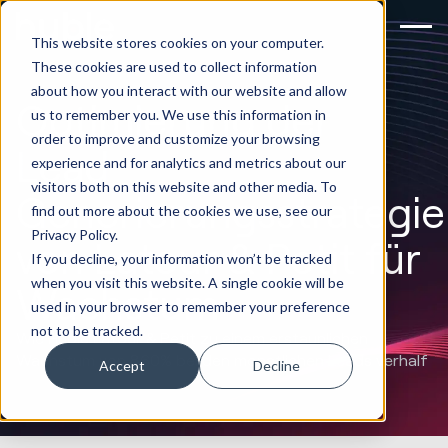
This website stores cookies on your computer.
These cookies are used to collect information
about how you interact with our website and allow
Optimierung der
us to remember you. We use this information in
order to improve and customize your browsing
Lead-
experience and for analytics and metrics about our
visitors both on this website and other media. To
Generierungsstrategie
find out more about the cookies we use, see our
Privacy Policy.
von Latour & Petit für
If you decline, your information won’t be tracked
when you visit this website. A single cookie will be
Wachstum
used in your browser to remember your preference
not to be tracked.
Wie Huble Latour & Petit zu einem erstaunlichen
Wachstum von 860% bei den monatlichen Leads verhalf
Accept
Decline