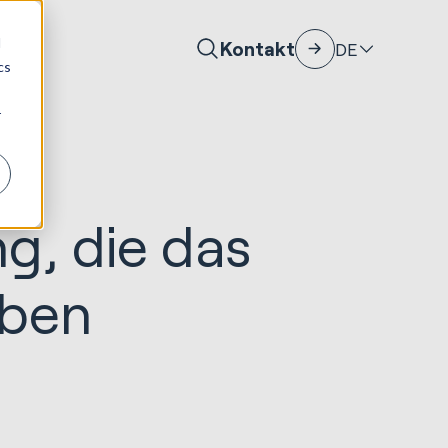
d
Kontakt
DE
cs
r
ng, die das
aben