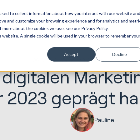
Marketing &
Website &
Sales &
Service
Seek
sed to collect information about how you interact with our website an
tierung
Creative
Portale
Revenue
Operation
Evolution
rove and customize your browsing experience and for analytics and metri
t more about the cookies we use, see our Privacy Policy.
is website. A single cookie will be used in your browser to remember you
Accept
Decline
06.10.2023
Marketing & Creative
digitalen Marketi
r 2023 geprägt h
Pauline