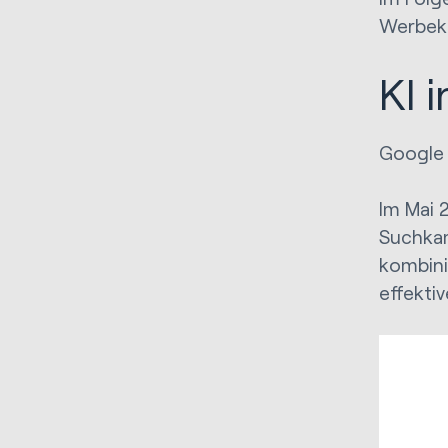
Werbek
KI 
Google 
Im Mai 
Suchkam
kombini
effekti