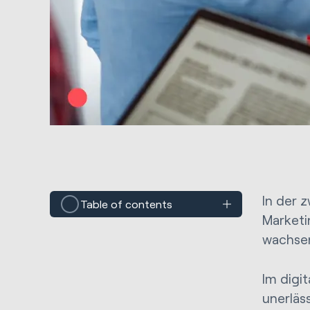
In der 
Table of contents
Marketi
wachsen
Im digi
unerläs