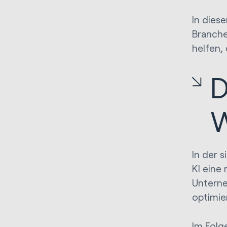
In dies
Branche
helfen,
D
In der 
KI eine 
Unterne
optimie
Im Folge