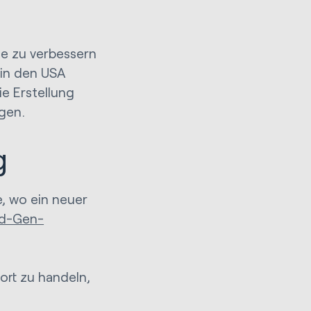
he zu verbessern
 in den USA
ie Erstellung
gen.
g
, wo ein neuer
d-Gen-
ort zu handeln,
.