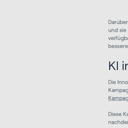
Darüber
und sie
verfügb
bessere
KI 
Die Inn
Kampag
Kampa
Diese K
nachdem