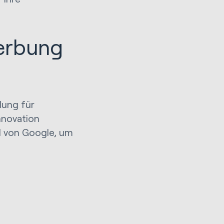
werbung
lung für
nnovation
I von Google, um