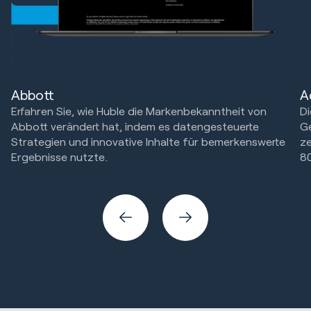
Abbott
A
Erfahren Sie, wie Huble die Markenbekanntheit von
Di
Abbott verändert hat, indem es datengesteuerte
G
Strategien und innovative Inhalte für bemerkenswerte
ze
Ergebnisse nutzte.
80
Marketing Strategie & Technik
Ma