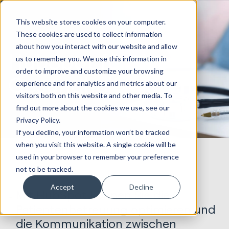
This website stores cookies on your computer.
These cookies are used to collect information
about how you interact with our website and allow
HubSpot für das
us to remember you. We use this information in
order to improve and customize your browsing
Gesundheitswesen
experience and for analytics and metrics about our
visitors both on this website and other media. To
find out more about the cookies we use, see our
Privacy Policy.
If you decline, your information won’t be tracked
when you visit this website. A single cookie will be
used in your browser to remember your preference
not to be tracked.
Accept
Decline
Mit HubSpot können Sie die
Patientenbetreuung optimieren und
die Kommunikation zwischen