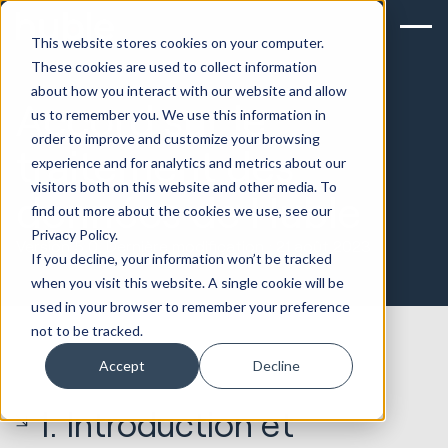
This website stores cookies on your computer.
These cookies are used to collect information
about how you interact with our website and allow
Accord sur le
us to remember you. We use this information in
order to improve and customize your browsing
traitement des
experience and for analytics and metrics about our
visitors both on this website and other media. To
données de Huble
find out more about the cookies we use, see our
Privacy Policy.
Version 5.0, Dernière modification : 21 août 2023
If you decline, your information won’t be tracked
when you visit this website. A single cookie will be
used in your browser to remember your preference
not to be tracked.
Accept
Decline
1. Introduction et