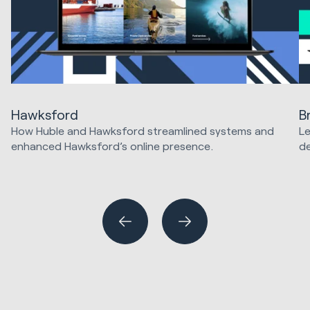
Hawksford
B
How Huble and Hawksford streamlined systems and
Le
enhanced Hawksford’s online presence.
d
Website Design & Development
Hu