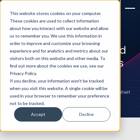
This website stores cookies on your computer.
These cookies are used to collect information
about how you interact with our website and allow
Verbesserung der
us to remember you. We use this information in
order to improve and customize your browsing
Kundenzufriedenheit und
experience and for analytics and metrics about our
visitors both on this website and other media. To
des Lead-Managements
find out more about the cookies we use, see our
für MyWay
Privacy Policy.
If you decline, your information won’t be tracked
Wie Huble MyWay zu einem nahtlosen Lead
when you visit this website. A single cookie will be
Management und einer erhöhten Kundenzufriedenheit
used in your browser to remember your preference
verhalf
not to be tracked.
Accept
Decline