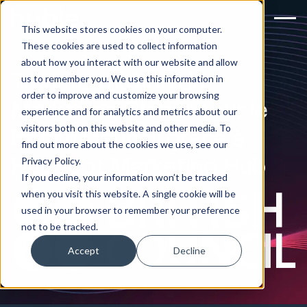
This website stores cookies on your computer.
These cookies are used to collect information
about how you interact with our website and allow
Transformation du
us to remember you. We use this information in
order to improve and customize your browsing
Marketing Global pour le
experience and for analytics and metrics about our
visitors both on this website and other media. To
British Council grâce à
find out more about the cookies we use, see our
HubSpot Marketing Hub
Privacy Policy.
If you decline, your information won’t be tracked
when you visit this website. A single cookie will be
used in your browser to remember your preference
not to be tracked.
Accept
Decline