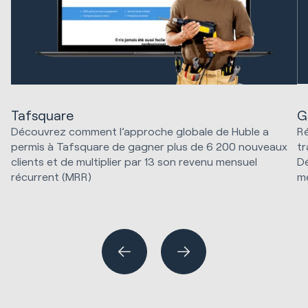
G
Tafsquare
Ré
Découvrez comment l’approche globale de Huble a
tr
permis à Tafsquare de gagner plus de 6 200 nouveaux
Dé
clients et de multiplier par 13 son revenu mensuel
mé
récurrent (MRR)
Stratégie marketing et technologie
Im
Ve