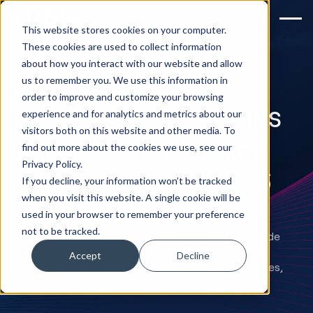
This website stores cookies on your computer.
These cookies are used to collect information
about how you interact with our website and allow
Gestion des
us to remember you. We use this information in
order to improve and customize your browsing
dépenses en médias
experience and for analytics and metrics about our
visitors both on this website and other media. To
payants d'Automic,
find out more about the cookies we use, see our
Privacy Policy.
d'un montant de 1,6
If you decline, your information won’t be tracked
when you visit this website. A single cookie will be
million de dollars
used in your browser to remember your preference
not to be tracked.
Nous avons aidé Automic à gérer 173 campagnes de
médias payants, avec plus de 5 300 annonces en
Accept
Decline
anglais, français et allemand à travers les Amériques,
EMEA et APAC.