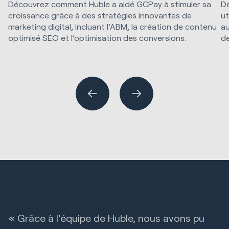
Découvrez comment Huble a aidé GCPay à stimuler sa
Dé
croissance grâce à des stratégies innovantes de
ut
marketing digital, incluant l’ABM, la création de contenu
au
optimisé SEO et l’optimisation des conversions.
d
Stratégie marketing et technologie
SEO & Paid Media
Im
« Grâce à l'équipe de Huble, nous avons pu