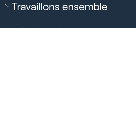
Travaillons ensemble
Nouvelle demande de renseignements
Réservez un appel avec notre équipe
À propos de nous
À propos de Huble
Carrières
Témoignages de clients
Sécurité et conformité
Connaissances
Comparaison CRM