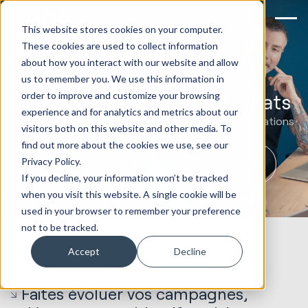
This website stores cookies on your computer.
These cookies are used to collect information
about how you interact with our website and allow
Campagnes marketing
us to remember you. We use this information in
order to improve and customize your browsing
HubSpot axées sur les résultats
experience and for analytics and metrics about our
Faites évoluer la créativité, la stratégie et les opérations
visitors both on this website and other media. To
de vos campagnes grâce à une gestion experte.
find out more about the cookies we use, see our
Privacy Policy.
Réservez un appel de stratégie de campagne
If you decline, your information won’t be tracked
when you visit this website. A single cookie will be
used in your browser to remember your preference
not to be tracked.
Accept
Decline
Faites évoluer vos campagnes,