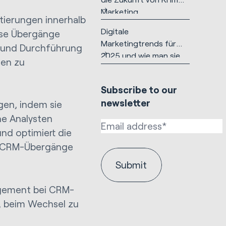
Marketing
ierungen innerhalb
Digitale
iese Übergänge
Marketingtrends für
g und Durchführung
2025 und wie man sie
cen zu
nutzen sollte
Subscribe to our
newsletter
gen, indem sie
he Analysten
nd optimiert die
t CRM-Übergänge
agement bei CRM-
, beim Wechsel zu