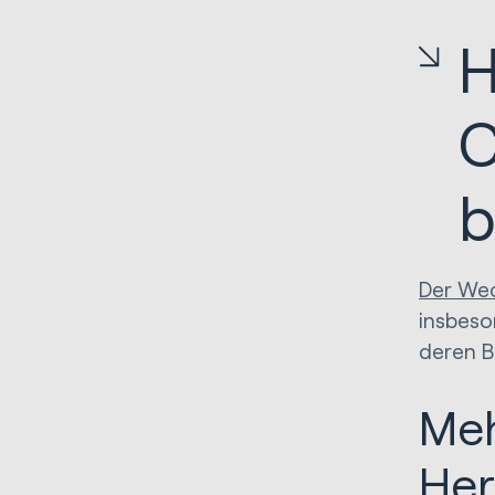
H
C
b
Der We
insbeso
deren B
Meh
Her