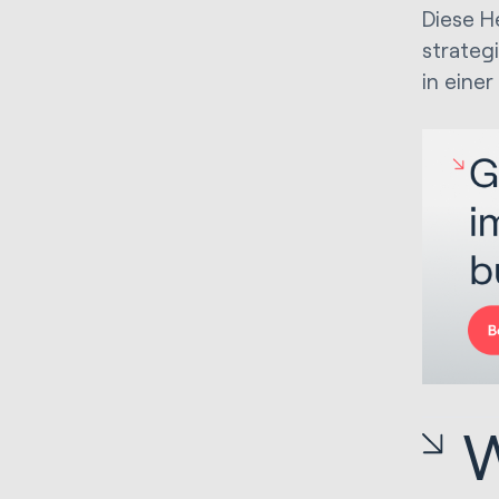
Diese H
strateg
in eine
W