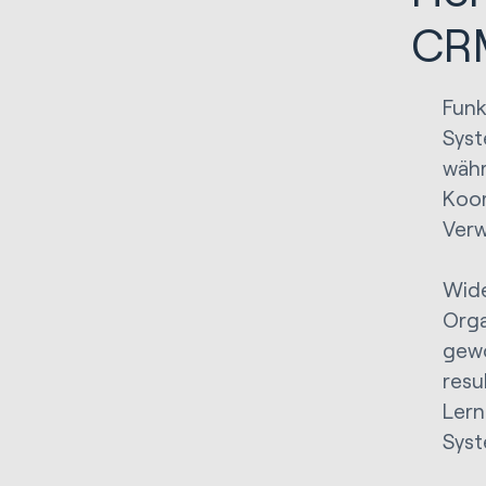
CR
Funk
Syst
währ
Koor
Verw
Wide
Orga
gewö
resu
Lern
Sys