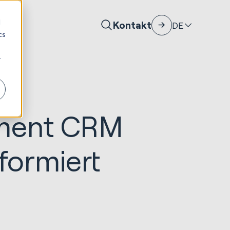
d
Kontakt
DE
cs
r
ment CRM
formiert