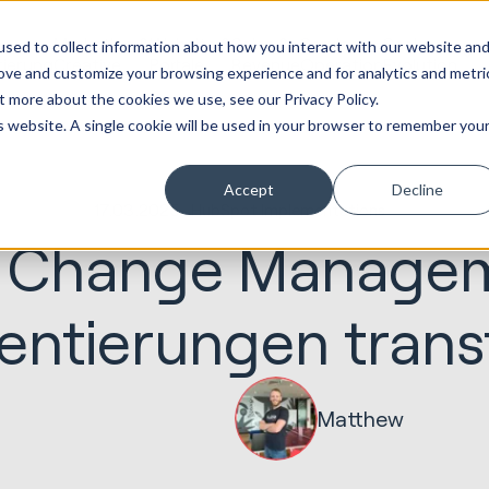
Marketing &
Website &
Sales &
Service
Seek
sed to collect information about how you interact with our website an
tierung
Creative
Portale
Revenue
Operation
Evolution
rove and customize your browsing experience and for analytics and metri
t more about the cookies we use, see our Privacy Policy.
is website. A single cookie will be used in your browser to remember you
Accept
Decline
17.03.2025
HubSpot Implementations
im Change Manage
ntierungen trans
Matthew