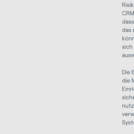
Risi
CRM-
dass
das 
könn
sich
ausw
Die 
die 
Einr
sich
nutz
verw
Syst