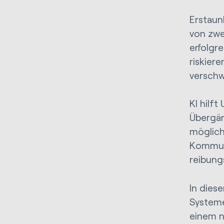
Erstaun
von zwei
erfolgr
riskier
versch
KI hilf
Übergän
möglich
Kommun
reibungs
In dies
Systeme
einem n