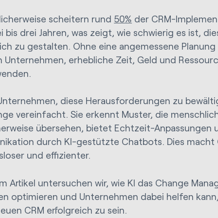
licherweise scheitern rund
50%
der CRM-Implement
 bis drei Jahren, was zeigt, wie schwierig es ist, d
eich zu gestalten. Ohne eine angemessene Planun
en Unternehmen, erhebliche Zeit, Geld und Ressour
wenden.
t Unternehmen, diese Herausforderungen zu bewälti
ge vereinfacht. Sie erkennt Muster, die menschlic
erweise übersehen, bietet Echtzeit-Anpassungen u
ikation durch KI-gestützte Chatbots. Dies mach
loser und effizienter.
em Artikel untersuchen wir, wie KI das Change Man
n optimieren und Unternehmen dabei helfen kann
euen CRM erfolgreich zu sein.