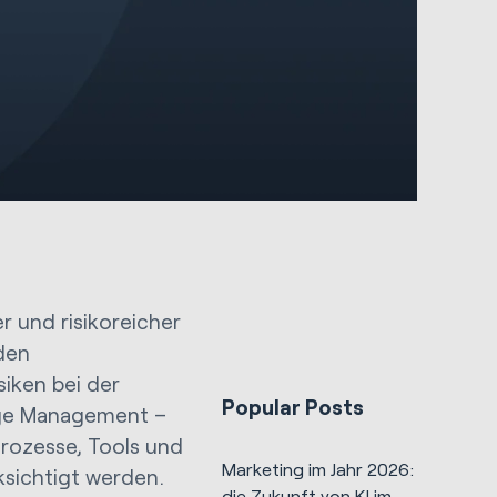
 und risikoreicher
den
iken bei der
Popular Posts
nge Management –
rozesse, Tools und
Marketing im Jahr 2026:
ksichtigt werden.
die Zukunft von KI im