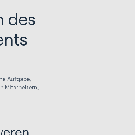
n des
nts
n
che Aufgabe,
 Mitarbeitern,
weren