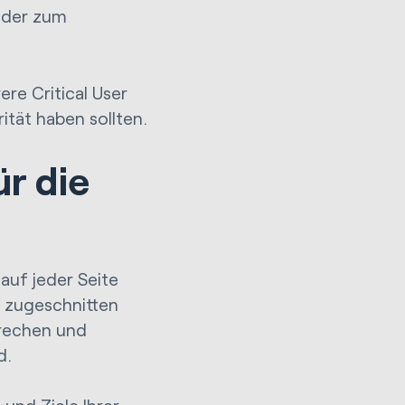
 oder zum
re Critical User
ität haben sollten.
ür die
auf jeder Seite
e zugeschnitten
sprechen und
nd.