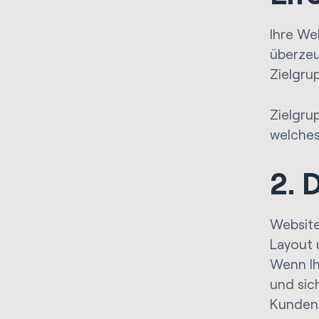
Ihre We
überzeu
Zielgru
Zielgru
welches
2. 
Website
Layout 
Wenn Ih
und sic
Kunden 