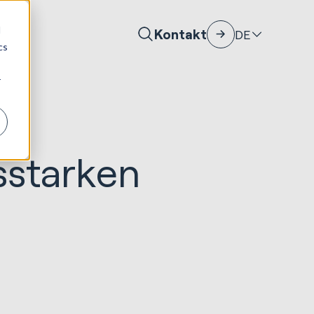
d
Kontakt
DE
cs
r
sstarken