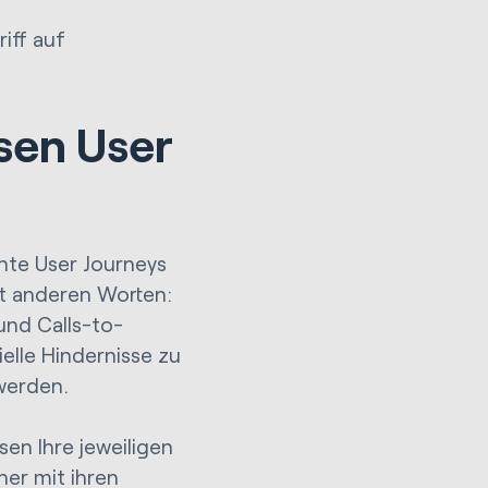
iff auf
osen User
nte User Journeys
it anderen Worten:
und Calls-to-
elle Hindernisse zu
 werden.
en Ihre jeweiligen
er mit ihren