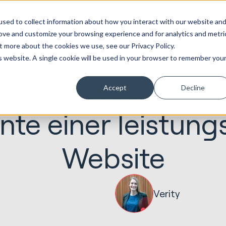
Marketing &
Website &
Sales &
Service
Seek
sed to collect information about how you interact with our website an
tierung
Creative
Portale
Revenue
Operation
Evolution
rove and customize your browsing experience and for analytics and metri
t more about the cookies we use, see our Privacy Policy.
is website. A single cookie will be used in your browser to remember you
Accept
Decline
18.11.2022
Websites & Portals
nte einer leistung
Website
Verity