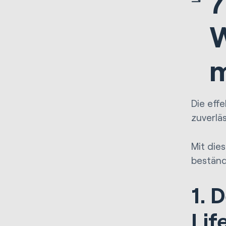
7
W
Die eff
zuverlä
Mit die
beständ
1. 
Lif