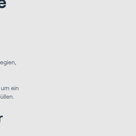
e
egien,
.
, um ein
üllen.
r