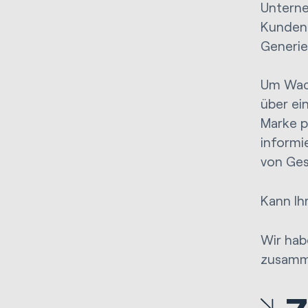
Unterne
Kunden 
Generie
Um Wach
über ei
Marke p
informi
von Ges
Kann Ih
Wir hab
zusamme