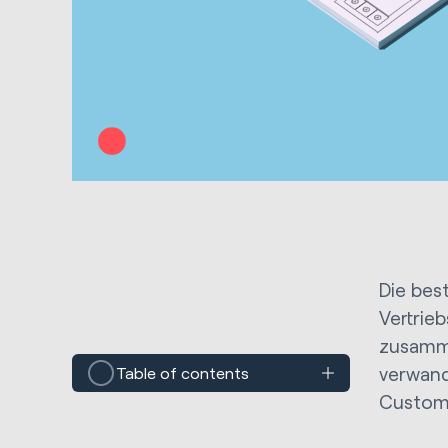
Die bes
Vertrie
zusamme
verwand
Table of contents
Custome