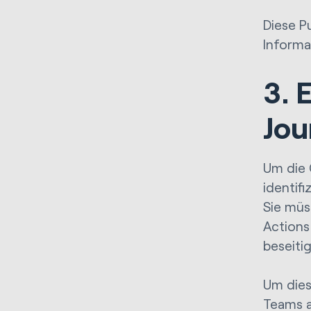
Diese P
Informa
3. 
Jou
Um die 
identif
Sie müs
Actions
beseiti
Um dies
Teams a