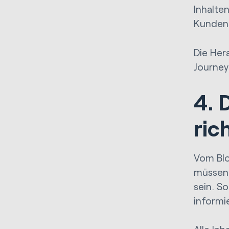
Inhalte
Kundens
Die Her
Journey
4. 
ric
Vom Blo
müssen 
sein. So
informi