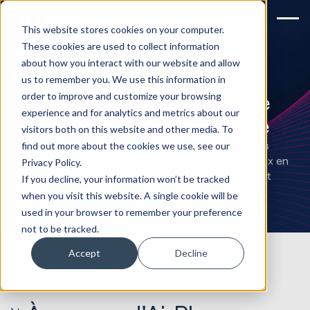
This website stores cookies on your computer.
These cookies are used to collect information
about how you interact with our website and allow
Marketing global unifié : Le
us to remember you. We use this information in
order to improve and customize your browsing
partenariat stratégique entre
experience and for analytics and metrics about our
AirPlus International et Huble
visitors both on this website and other media. To
Comment Huble a joint ses forces à celles d'AirPlus
find out more about the cookies we use, see our
International pour transformer les efforts régionaux en
Privacy Policy.
une opération de marketing mondiale cohérente et
If you decline, your information won’t be tracked
compétente.
when you visit this website. A single cookie will be
used in your browser to remember your preference
not to be tracked.
Accept
Decline