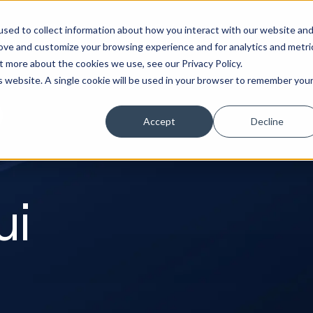
eting et
Site Web et
Ventes et
Opérations de
sed to collect information about how you interact with our website an
Rechercher l'évo
tion
portails
revenus
service client
rove and customize your browsing experience and for analytics and metri
t more about the cookies we use, see our Privacy Policy.
is website. A single cookie will be used in your browser to remember you
b
Accept
Decline
ui