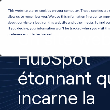
Implémentation
Mark
This website stores cookies on your computer. These cookies are u
HubSpot
créa
allow us to remember you. We use this information in order to imp
about our visitors both on this website and other media. To find ou
If you decline, your information won’t be tracked when you visit th
Un site we
preference not to be tracked.
HubSpot
étonnant q
incarne la