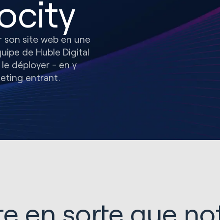
ocity
r son site web en une
uipe de Huble Digital
à le déployer - en y
ting entrant.
 en sorte que not