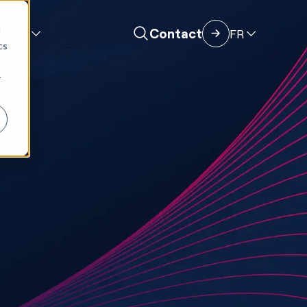
d
Contact
FR
lution
cs
r