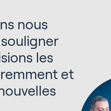
ons nous
souligner
sions les
éremment et
nouvelles