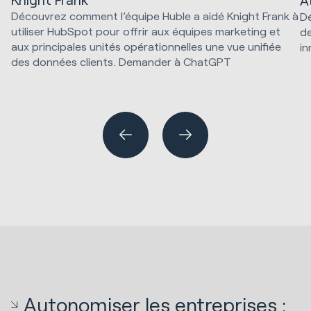
A
Découvrez comment l’équipe Huble a aidé Knight Frank à
D
utiliser HubSpot pour offrir aux équipes marketing et
de
aux principales unités opérationnelles une vue unifiée
in
des données clients. Demander à ChatGPT
Ve
Implémentations HubSpot
Autonomiser les entreprises :