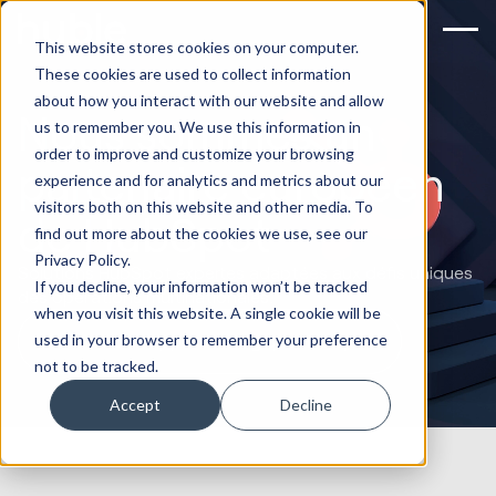
This website stores cookies on your computer.
These cookies are used to collect information
about how you interact with our website and allow
Nous sommes un
us to remember you. We use this information in
order to improve and customize your browsing
partenaire européen
experience and for analytics and metrics about our
visitors both on this website and other media. To
de HubSpot
find out more about the cookies we use, see our
Privacy Policy.
Solutions HubSpot expertes adaptées aux défis uniques
If you decline, your information won’t be tracked
des opérations multinationales.
when you visit this website. A single cookie will be
used in your browser to remember your preference
Réservez un appel stratégique HubSpot
not to be tracked.
Accept
Decline