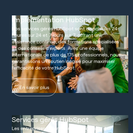
01
Implémentation HubSpot
Nos services gérés HubSpot sont disponibles 24
heures sur 24 et 7 jours sur 7, offrant une
assistance continue, des formations spécialisées
et des conseils d’experts. Avec une équipe
internationale de plus de 175 professionnels, nous
garantissons un soutien inégalé pour maximiser
l’efficacité de votre HubSpot.
En savoir plus
02
Services gérés HubSpot
Les entreprises internationales nécessitent un