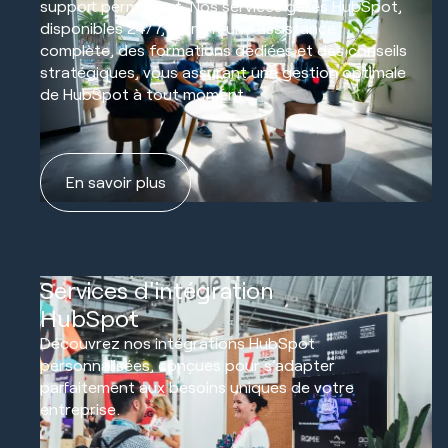
support permanent. Nos services gérés HubSpot,
disponibles 24/7, offrent une assistance
complète, des formations dédiées et des conseils
stratégiques, vous assurant une gestion optimale
de HubSpot à tout moment.
En savoir plus
03
Services d'intégration
HubSpot
Découvrez nos intégrations HubSpot
personnalisées, conçues pour s’adapter
parfaitement aux besoins uniques de votre
entreprise.