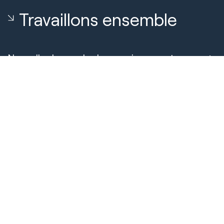
Travaillons ensemble
Nouvelle demande de renseignements
Réservez un appel avec notre équipe
À propos de nous
À propos de Huble
Carrières
Témoignages de clients
Sécurité et conformité
Connaissances