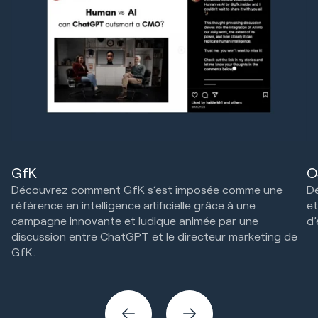
GfK
O
Découvrez comment GfK s’est imposée comme une
D
référence en intelligence artificielle grâce à une
et
campagne innovante et ludique animée par une
d’
discussion entre ChatGPT et le directeur marketing de
Cr
GfK.
Stratégie marketing et technologie
Créatif