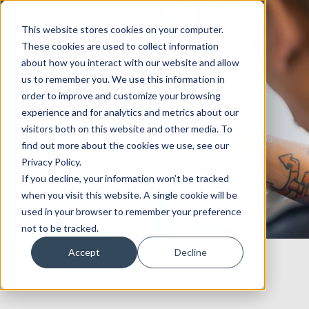
This website stores cookies on your computer.
These cookies are used to collect information
about how you interact with our website and allow
Audit de marketing
us to remember you. We use this information in
order to improve and customize your browsing
digital
experience and for analytics and metrics about our
visitors both on this website and other media. To
Faites évoluer vos stratégies marketing grâce à nos
find out more about the cookies we use, see our
audits de marketing digital approfondis.
Privacy Policy.
If you decline, your information won’t be tracked
Consultez nos audits dès maintenant
when you visit this website. A single cookie will be
used in your browser to remember your preference
not to be tracked.
Accept
Decline