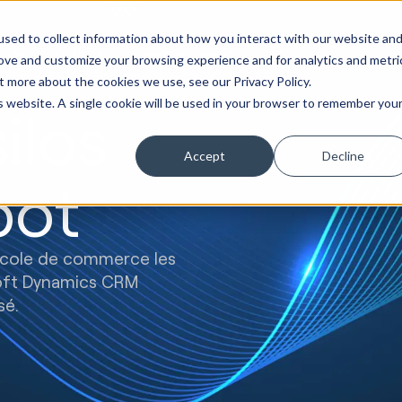
eting et
Site Web et
Ventes et
Opérations de
sed to collect information about how you interact with our website an
Rechercher l'évo
tion
portails
revenus
service client
rove and customize your browsing experience and for analytics and metri
t more about the cookies we use, see our Privacy Policy.
is website. A single cookie will be used in your browser to remember you
ilos
Accept
Decline
pot
école de commerce les
oft Dynamics CRM
sé.