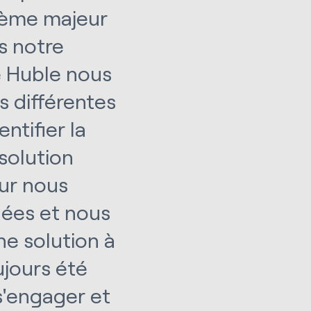
blème majeur
s notre
e Huble nous
es différentes
ntifier la
solution
our nous
nées et nous
ne solution à
ujours été
s'engager et