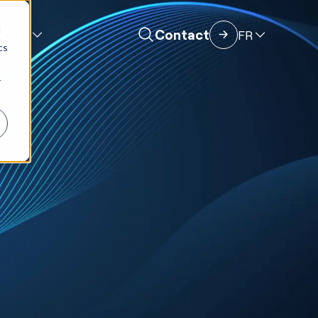
d
Contact
FR
lution
cs
r