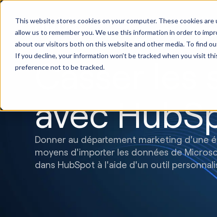
Implémentation
Mark
This website stores cookies on your computer. These cookies are u
HubSpot
créa
allow us to remember you. We use this information in order to imp
about our visitors both on this website and other media. To find ou
If you decline, your information won’t be tracked when you visit th
Casser les s
preference not to be tracked.
avec HubS
Donner au département marketing d'une 
moyens d'importer les données de Micros
dans HubSpot à l'aide d'un outil personnali