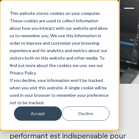
This website stores cookies on your computer.
These cookies are used to collect information
about how you interact with our website and allow
HubSpot Services
us to remember you. We use this information in
order to improve and customize your browsing
pour Saas
experience and for analytics and metrics about our
visitors both on this website and other media. To
find out more about the cookies we use, see our
Privacy Policy.
If you decline, your information won’t be tracked
when you visit this website. A single cookie will be
used in your browser to remember your preference
not to be tracked.
Accept
Decline
Dans l'industrie hautement
compétitive du SaaS, un CRM
performant est indispensable pour