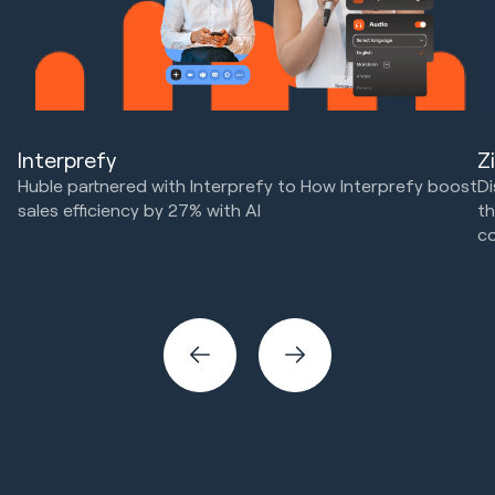
Z
Interprefy
Di
Huble partnered with Interprefy to How Interprefy boost
th
sales efficiency by 27% with AI
c
Marketing Strategy & Tech
HubSpot Implementations
SE
Sales & Revenue