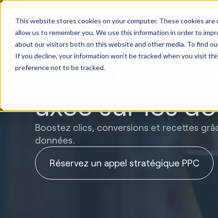
Implémentation
Mark
This website stores cookies on your computer. These cookies are u
HubSpot
créa
allow us to remember you. We use this information in order to imp
about our visitors both on this website and other media. To find ou
If you decline, your information won’t be tracked when you visit th
Publicité numé
preference not to be tracked.
axée sur les d
Boostez clics, conversions et recettes grâ
données.
Réservez un appel stratégique PPC