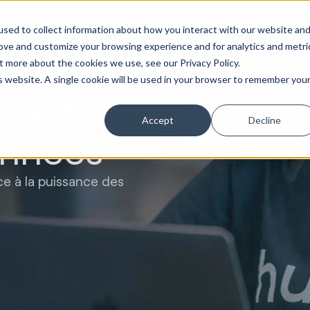
eting et
Site Web et
Ventes et
Opérations de
sed to collect information about how you interact with our website an
Rechercher l'évo
tion
portails
revenus
service client
rove and customize your browsing experience and for analytics and metri
t more about the cookies we use, see our Privacy Policy.
is website. A single cookie will be used in your browser to remember you
rique
Accept
Decline
onnées
ce à la puissance des