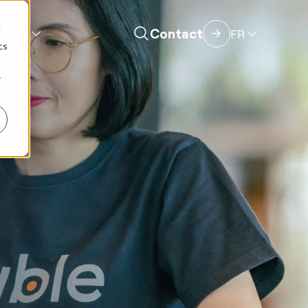
d
Contact
FR
lution
cs
r