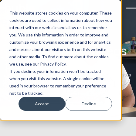
This website stores cookies on your computer. These
cookies are used to collect information about how you
interact with our website and allow us to remember
Agence de
you. We use this information in order to improve and
customize your browsing experience and for analytics
production de vidéos
and metrics about our visitors both on this website
and other media. To find out more about the cookies
percutantes
we use, see our Privacy Policy.
If you decline, your information won’t be tracked
Donnez vie à votre marque avec des vidéos percutantes
when you visit this website. A single cookie will be
créées par nos experts
used in your browser to remember your preference
not to be tracked.
Réservez votre appel de stratégie vidéo
Accept
Decline