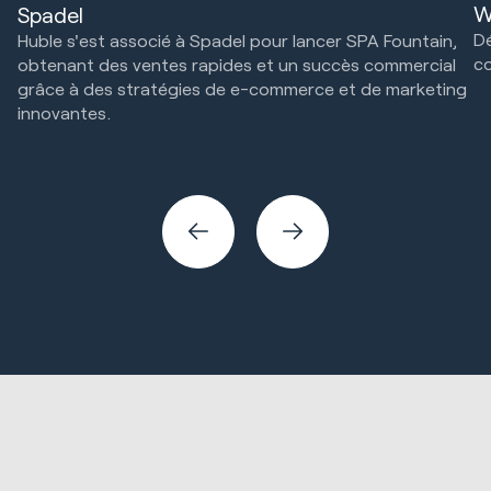
W
Spadel
Dé
Huble s'est associé à Spadel pour lancer SPA Fountain,
co
obtenant des ventes rapides et un succès commercial
grâce à des stratégies de e-commerce et de marketing
Ve
innovantes.
Ventes et revenus
Stratégie marketing et technologie