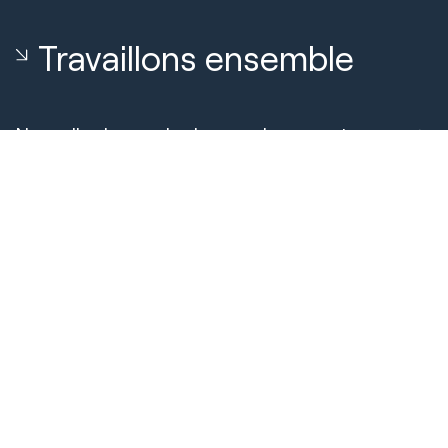
Travaillons ensemble
Nouvelle demande de renseignements
Réservez un appel avec notre équipe
À propos de nous
À propos de Huble
Carrières
Témoignages de clients
Sécurité et conformité