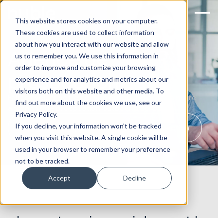
This website stores cookies on your computer.
These cookies are used to collect information
about how you interact with our website and allow
Agence de
us to remember you. We use this information in
order to improve and customize your browsing
prospection
experience and for analytics and metrics about our
visitors both on this website and other media. To
Faites évoluer votre activité outbound grâce à notre
find out more about the cookies we use, see our
approche de prospection outbound éprouvée.
Privacy Policy.
If you decline, your information won’t be tracked
Réservez un appel de stratégie de prospection
when you visit this website. A single cookie will be
used in your browser to remember your preference
not to be tracked.
Accept
Decline