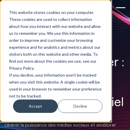
This website stores cookies on your computer.
These cookies are used to collect information
about how you interact with our website and allow
Le triomphe
us to remember you. We use this information in
order to improve and customize your browsing
numérique de
experience and for analytics and metrics about our
visitors both on this website and other media. To
Bouygues Immobilier :
find out more about the cookies we use, see our
Privacy Policy.
Des leads et des
If you decline, your information won’t be tracked
when you visit this website. A single cookie will be
conversions dans le
used in your browser to remember your preference
not to be tracked.
secteur concurrentiel
Accept
Decline
de l'immobilier
Libérer la puissance des médias sociaux et améliorer