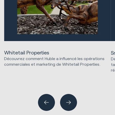
Whitetail Properties
S
Découvrez comment Huble a influencé les opérations
Dé
commerciales et marketing de Whitetail Properties.
ta
ré
Ventes et revenus
St